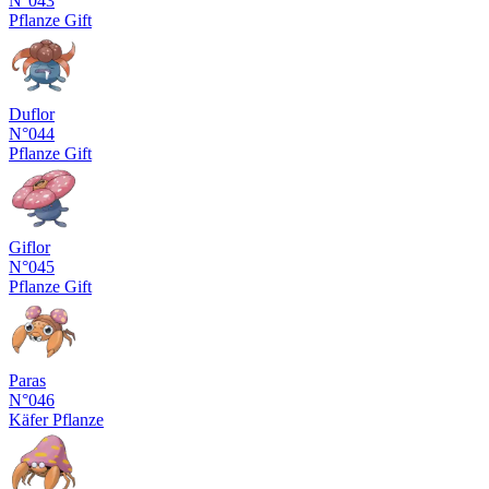
N°043
Pflanze
Gift
Duflor
N°044
Pflanze
Gift
Giflor
N°045
Pflanze
Gift
Paras
N°046
Käfer
Pflanze