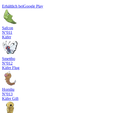
Erhältlich bei
Google Play
Safcon
N°011
Käfer
Smettbo
N°012
Käfer
Flug
Hornliu
N°013
Käfer
Gift