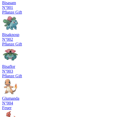
Bisasam
N°001
Pflanze
Gift
Bisaknosp
N°002
Pflanze
Gift
Bisaflor
N°003
Pflanze
Gift
Glumanda
N°004
Feuer