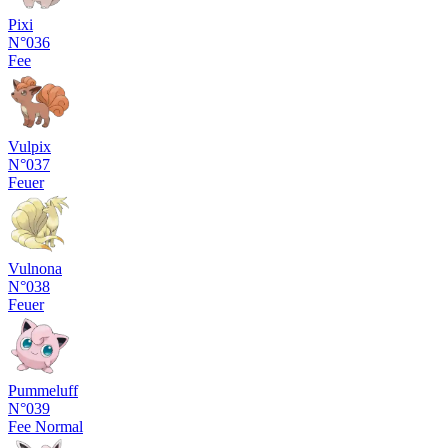
Pixi
N°036
Fee
Vulpix
N°037
Feuer
Vulnona
N°038
Feuer
Pummeluff
N°039
Fee
Normal