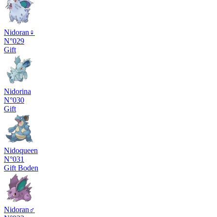
Nidoran♀
N°029
Gift
Nidorina
N°030
Gift
Nidoqueen
N°031
Gift
Boden
Nidoran♂