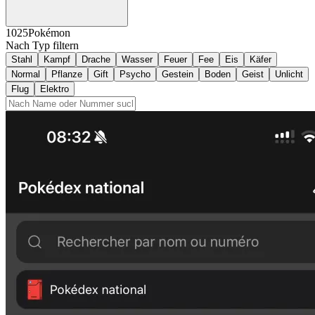
1025
Pokémon
Nach Typ filtern
Stahl
Kampf
Drache
Wasser
Feuer
Fee
Eis
Käfer
Normal
Pflanze
Gift
Psycho
Gestein
Boden
Geist
Unlicht
Flug
Elektro