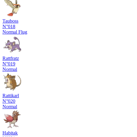
Tauboss
N°018
Normal
Flug
Rattfratz
N°019
Normal
Rattikarl
N°020
Normal
Habitak