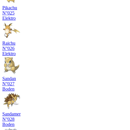
Pikachu
N°025
Elektro
Raichu
N°026
Elektro
Sandan
N°027
Boden
Sandamer
N°028
Boden