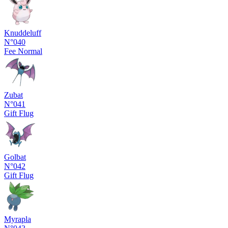
Knuddeluff
N°040
Fee
Normal
Zubat
N°041
Gift
Flug
Golbat
N°042
Gift
Flug
Myrapla