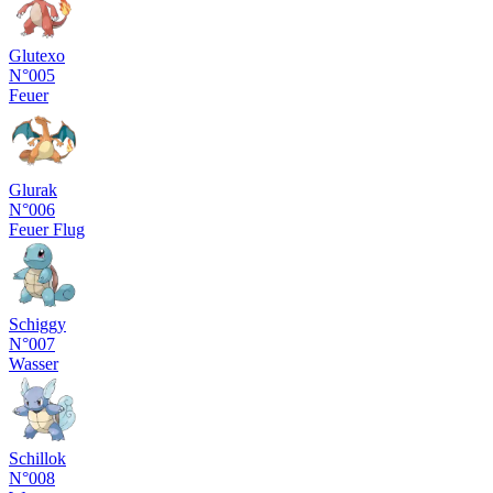
Glutexo
N°005
Feuer
Glurak
N°006
Feuer
Flug
Schiggy
N°007
Wasser
Schillok
N°008