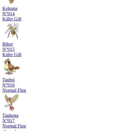
Kokuna
N°014
Käfer
Gift
Bibor
N°015
Käfer
Gift
Taubsi
N°016
Normal
Flug
Tauboga
N°017
Normal
Flug