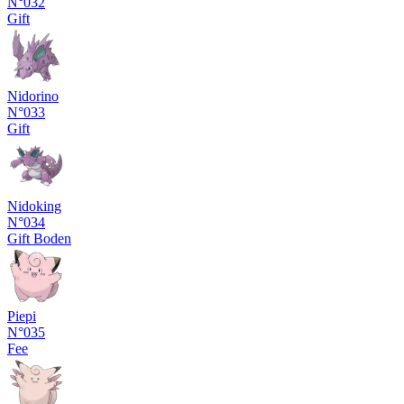
N°032
Gift
Nidorino
N°033
Gift
Nidoking
N°034
Gift
Boden
Piepi
N°035
Fee