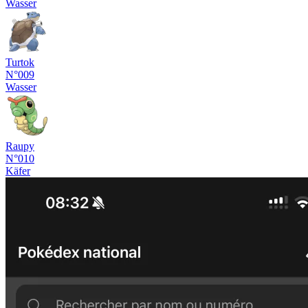
Wasser
Turtok
N°009
Wasser
Raupy
N°010
Käfer