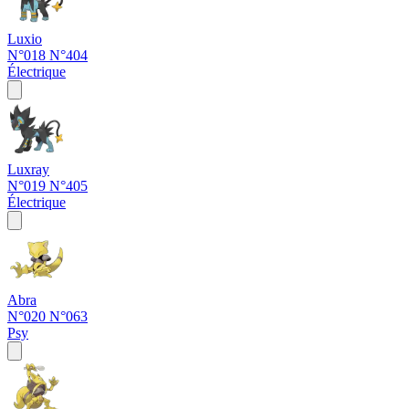
Luxio
N°018
N°404
Électrique
Luxray
N°019
N°405
Électrique
Abra
N°020
N°063
Psy