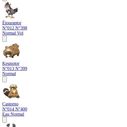
Étouraptor
N°012
N°398
Normal
Vol
Keunotor
N°013
N°399
Normal
Castorno
N°014
N°400
Eau
Normal