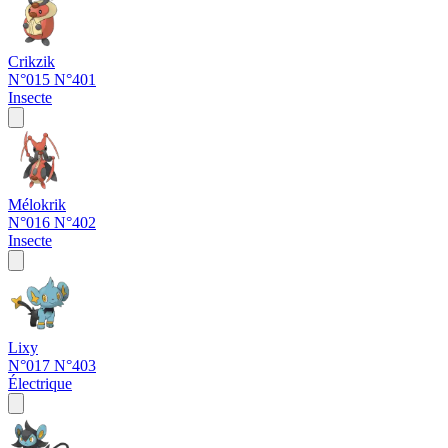
Crikzik
N°015
N°401
Insecte
Mélokrik
N°016
N°402
Insecte
Lixy
N°017
N°403
Électrique