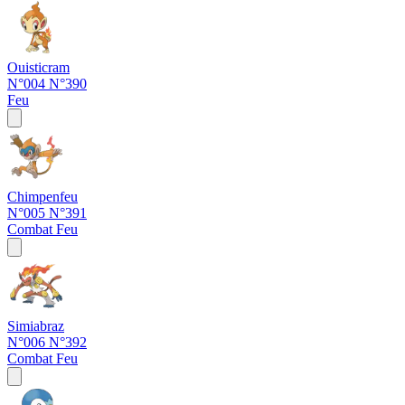
Ouisticram
N°004
N°390
Feu
Chimpenfeu
N°005
N°391
Combat
Feu
Simiabraz
N°006
N°392
Combat
Feu