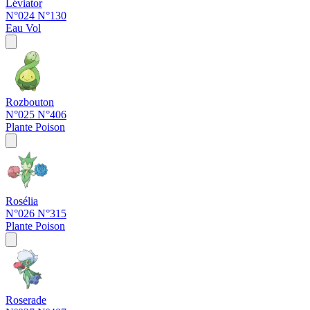
Léviator
N°024
N°130
Eau
Vol
Rozbouton
N°025
N°406
Plante
Poison
Rosélia
N°026
N°315
Plante
Poison
Roserade