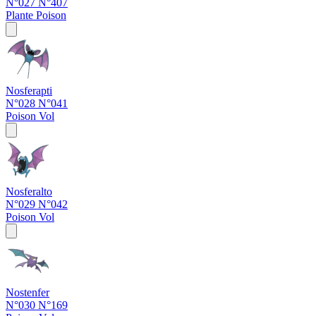
N°027
N°407
Plante
Poison
Nosferapti
N°028
N°041
Poison
Vol
Nosferalto
N°029
N°042
Poison
Vol
Nostenfer
N°030
N°169