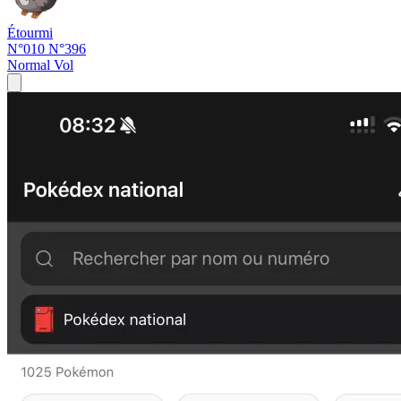
Étourmi
N°010
N°396
Normal
Vol