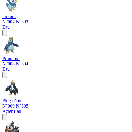
Tiplouf
N°007
N°393
Eau
Prinplouf
N°008
N°394
Eau
Pingoléon
N°009
N°395
Acier
Eau