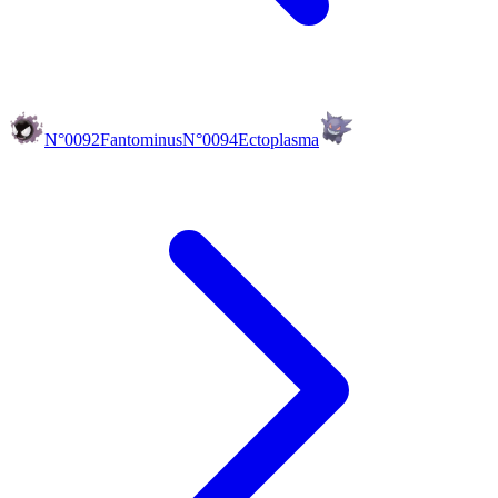
N°0092
Fantominus
N°0094
Ectoplasma