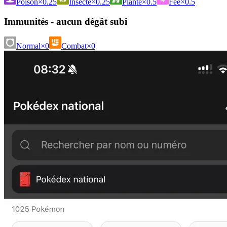
Poison
×0.25
Insecte
×0.25
Plante
×0.5
Fée
×0.5
Immunités - aucun dégât subi
Normal
×0
Combat
×0