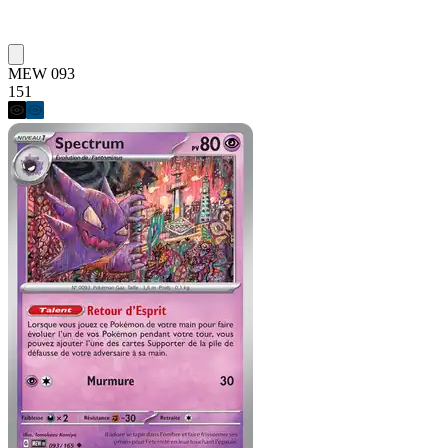
MEW 093
151