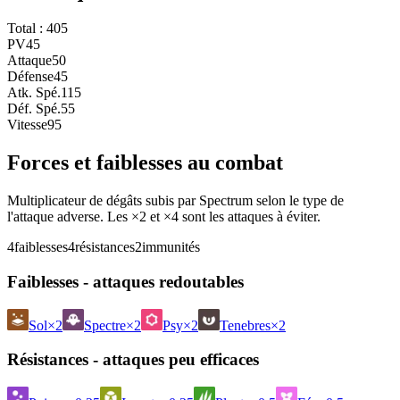
Total :
405
PV
45
Attaque
50
Défense
45
Atk. Spé.
115
Déf. Spé.
55
Vitesse
95
Forces et faiblesses au combat
Multiplicateur de dégâts subis par Spectrum selon le type de
l'attaque adverse. Les ×2 et ×4 sont les attaques à éviter.
4
faiblesses
4
résistances
2
immunités
Faiblesses - attaques redoutables
Sol
×2
Spectre
×2
Psy
×2
Tenebres
×2
Résistances - attaques peu efficaces