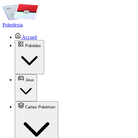
Pokedexia
Accueil
Pokédex
Jeux
Cartes Pokémon