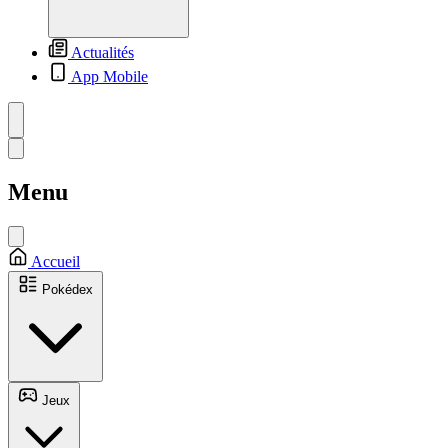
Actualités
App Mobile
Menu
Accueil
Pokédex
Jeux