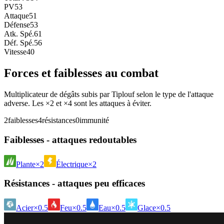
PV
53
Attaque
51
Défense
53
Atk. Spé.
61
Déf. Spé.
56
Vitesse
40
Forces et faiblesses au combat
Multiplicateur de dégâts subis par Tiplouf selon le type de l'attaque
adverse. Les ×2 et ×4 sont les attaques à éviter.
2
faiblesses
4
résistances
0
immunité
Faiblesses - attaques redoutables
Plante
×2
Électrique
×2
Résistances - attaques peu efficaces
Acier
×0.5
Feu
×0.5
Eau
×0.5
Glace
×0.5