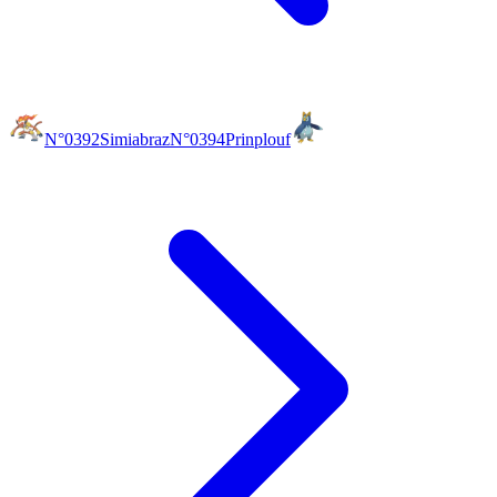
N°0392
Simiabraz
N°0394
Prinplouf