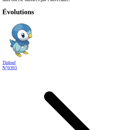
Évolutions
Tiplouf
N°0393