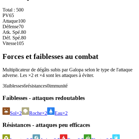
Total :
500
PV
65
Attaque
100
Défense
70
Atk. Spé.
80
Déf. Spé.
80
Vitesse
105
Forces et faiblesses au combat
Multiplicateur de dégâts subis par Galopa selon le type de l'attaque
adverse. Les ×2 et ×4 sont les attaques à éviter.
3
faiblesses
6
résistances
0
immunité
Faiblesses - attaques redoutables
Sol
×2
Roche
×2
Eau
×2
Résistances - attaques peu efficaces