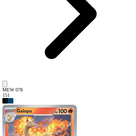
MEW 078
151