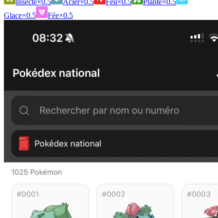
Insecte
×0.5
Acier
×0.5
Feu
×0.5
Plante
×0.5
Glace
×0.5
Fée
×0.5