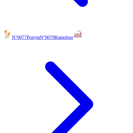
N°0077
Ponyta
N°0079
Ramoloss