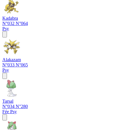
Kadabra
N°032
N°064
Psy
Alakazam
N°033
N°065
Psy
Tarsal
N°034
N°280
Fée
Psy