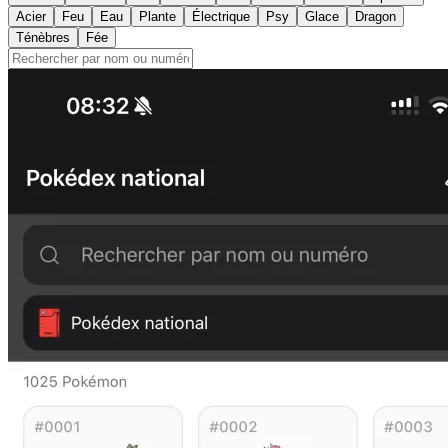
Acier
Feu
Eau
Plante
Électrique
Psy
Glace
Dragon
Ténèbres
Fée