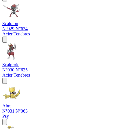
Scalpion
N°029
N°624
Acier
Tenebres
Scalproie
N°030
N°625
Acier
Tenebres
Abra
N°031
N°063
Psy