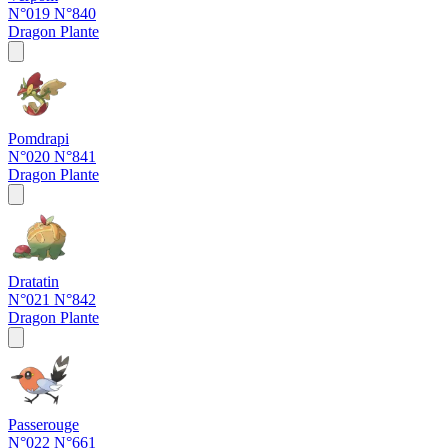
N°019
N°840
Dragon
Plante
Pomdrapi
N°020
N°841
Dragon
Plante
Dratatin
N°021
N°842
Dragon
Plante
Passerouge
N°022
N°661