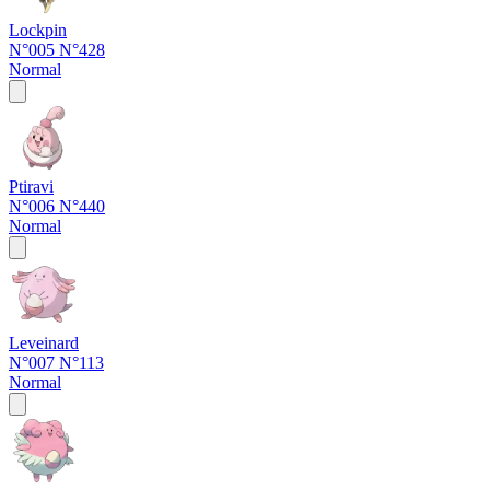
Lockpin
N°005
N°428
Normal
Ptiravi
N°006
N°440
Normal
Leveinard
N°007
N°113
Normal