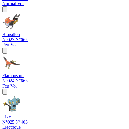
Normal
Vol
Braisillon
N°023
N°662
Feu
Vol
Flambusard
N°024
N°663
Feu
Vol
Lixy
N°025
N°403
Électrique