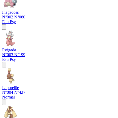
Flagadoss
N°002
N°080
Eau
Psy
Roigada
N°003
N°199
Eau
Psy
Laporeille
N°004
N°427
Normal