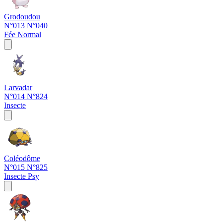
Grodoudou
N°013
N°040
Fée
Normal
Larvadar
N°014
N°824
Insecte
Coléodôme
N°015
N°825
Insecte
Psy