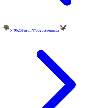
N°0626
Frison
N°0628
Gueriaigle