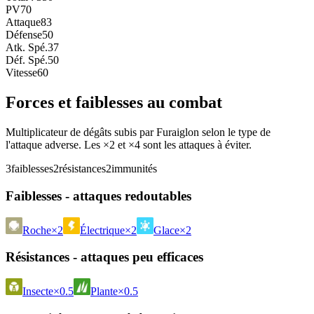
PV
70
Attaque
83
Défense
50
Atk. Spé.
37
Déf. Spé.
50
Vitesse
60
Forces et faiblesses au combat
Multiplicateur de dégâts subis par Furaiglon selon le type de
l'attaque adverse. Les ×2 et ×4 sont les attaques à éviter.
3
faiblesses
2
résistances
2
immunités
Faiblesses - attaques redoutables
Roche
×2
Électrique
×2
Glace
×2
Résistances - attaques peu efficaces
Insecte
×0.5
Plante
×0.5