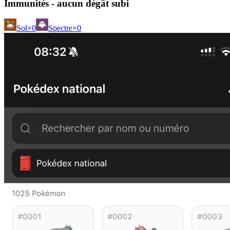
Immunités - aucun dégât subi
Sol
×0
Spectre
×0