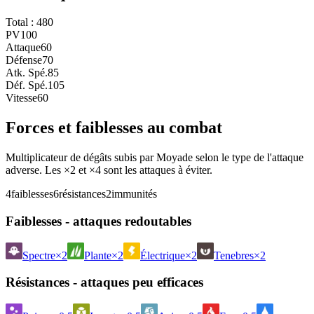
Total :
480
PV
100
Attaque
60
Défense
70
Atk. Spé.
85
Déf. Spé.
105
Vitesse
60
Forces et faiblesses au combat
Multiplicateur de dégâts subis par Moyade selon le type de l'attaque
adverse. Les ×2 et ×4 sont les attaques à éviter.
4
faiblesses
6
résistances
2
immunités
Faiblesses - attaques redoutables
Spectre
×2
Plante
×2
Électrique
×2
Tenebres
×2
Résistances - attaques peu efficaces