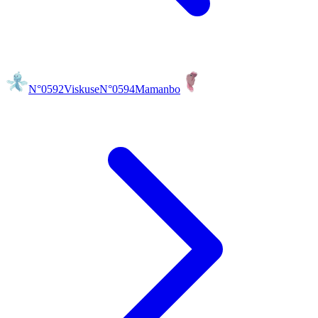
N°0592
Viskuse
N°0594
Mamanbo