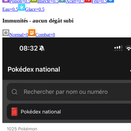
Poison
×0.5
Insecte
×0.5
Acier
×0.5
Feu
×0.5
Eau
×0.5
Glace
×0.5
Immunités - aucun dégât subi
Normal
×0
Combat
×0