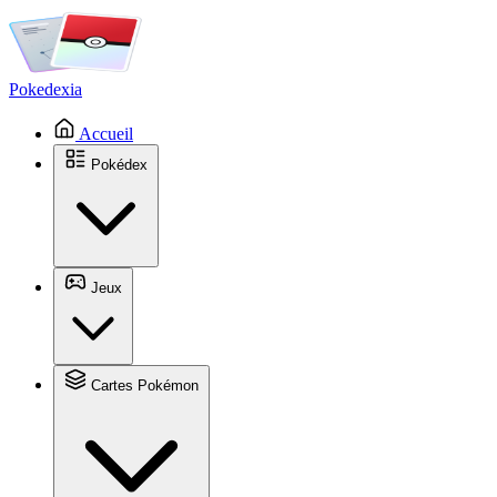
Pokedexia
Accueil
Pokédex
Jeux
Cartes Pokémon