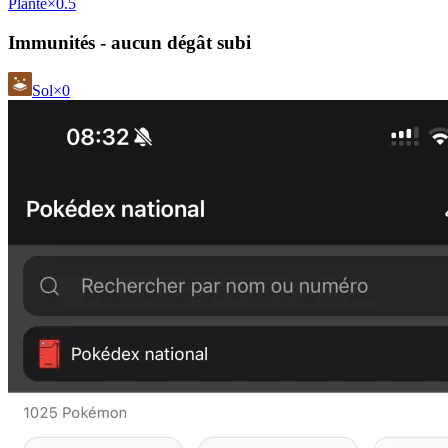
Plante
×0.5
Immunités - aucun dégât subi
Sol
×0