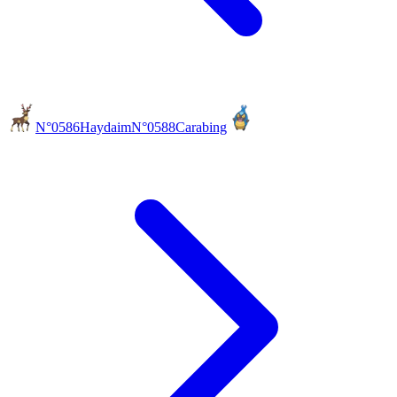
N°0586
Haydaim
N°0588
Carabing