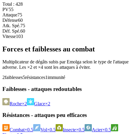
Total :
428
PV
55
Attaque
75
Défense
60
Atk. Spé.
75
Déf. Spé.
60
Vitesse
103
Forces et faiblesses au combat
Multiplicateur de dégâts subis par Emolga selon le type de l'attaque
adverse. Les ×2 et ×4 sont les attaques à éviter.
2
faiblesses
5
résistances
1
immunité
Faiblesses - attaques redoutables
Roche
×2
Glace
×2
Résistances - attaques peu efficaces
Combat
×0.5
Vol
×0.5
Insecte
×0.5
Acier
×0.5