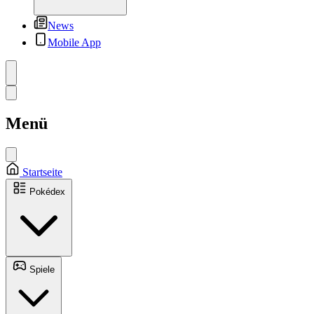
News
Mobile App
Menü
Startseite
Pokédex
Spiele