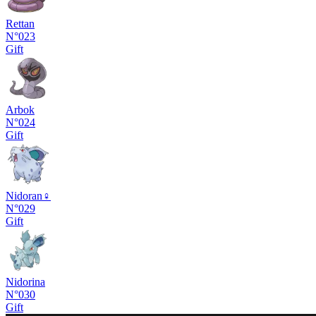
Rettan
N°023
Gift
Arbok
N°024
Gift
Nidoran♀
N°029
Gift
Nidorina
N°030
Gift