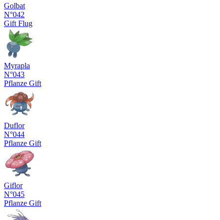
Golbat
N°042
Gift
Flug
Myrapla
N°043
Pflanze
Gift
Duflor
N°044
Pflanze
Gift
Giflor
N°045
Pflanze
Gift