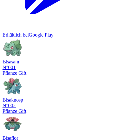
Erhältlich bei
Google Play
Bisasam
N°001
Pflanze
Gift
Bisaknosp
N°002
Pflanze
Gift
Bisaflor