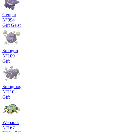
Gengar
N°094
Gift
Geist
Smogon
N°109
Gift
Smogmog
N°110
Gift
Webarak
N°167