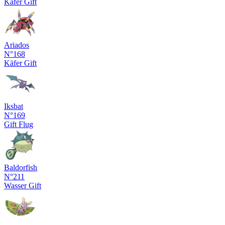
Käfer
Gift
Ariados
N°168
Käfer
Gift
Iksbat
N°169
Gift
Flug
Baldorfish
N°211
Wasser
Gift