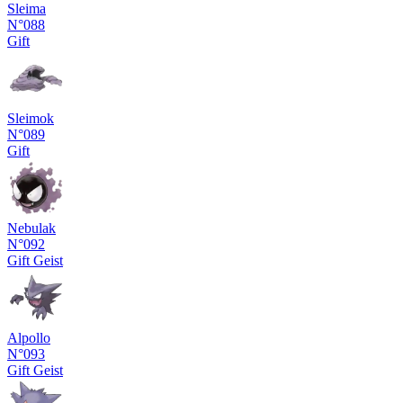
Sleima
N°088
Gift
Sleimok
N°089
Gift
Nebulak
N°092
Gift
Geist
Alpollo
N°093
Gift
Geist