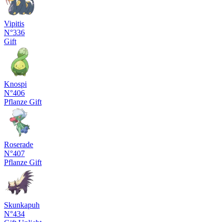
Vipitis
N°336
Gift
Knospi
N°406
Pflanze
Gift
Roserade
N°407
Pflanze
Gift
Skunkapuh
N°434