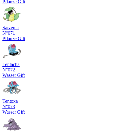
Pflanze
Gift
Sarzenia
N°071
Pflanze
Gift
Tentacha
N°072
Wasser
Gift
Tentoxa
N°073
Wasser
Gift