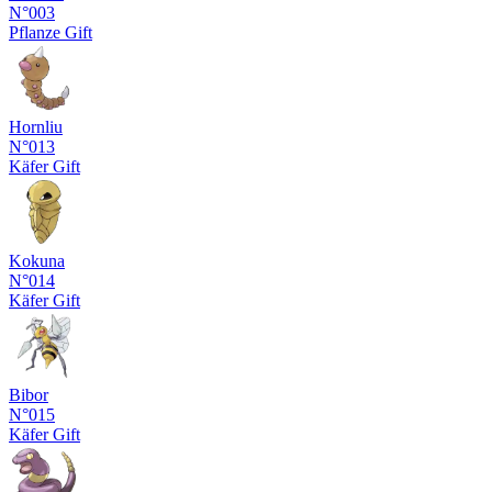
N°003
Pflanze
Gift
Hornliu
N°013
Käfer
Gift
Kokuna
N°014
Käfer
Gift
Bibor
N°015
Käfer
Gift