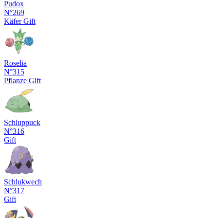
Pudox
N°269
Käfer
Gift
Roselia
N°315
Pflanze
Gift
Schluppuck
N°316
Gift
Schlukwech
N°317
Gift