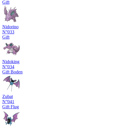
Gift
Nidorino
N°033
Gift
Nidoking
N°034
Gift
Boden
Zubat
N°041
Gift
Flug