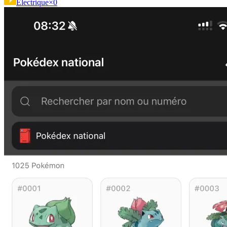
Électrique
×0