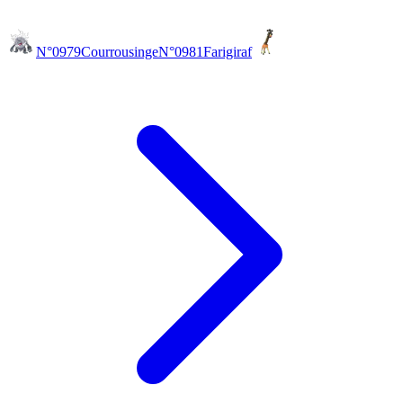
N°0979
Courrousinge
N°0981
Farigiraf