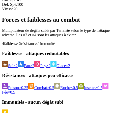
Déf. Spé.
100
Vitesse
20
Forces et faiblesses au combat
Multiplicateur de dégâts subis par Terraiste selon le type de l'attaque
adverse. Les ×2 et ×4 sont les attaques à éviter.
4
faiblesses
5
résistances
1
immunité
Faiblesses - attaques redoutables
Sol
×2
Eau
×2
Psy
×2
Glace
×2
Résistances - attaques peu efficaces
Poison
×0.25
Combat
×0.5
Roche
×0.5
Insecte
×0.5
Fée
×0.5
Immunités - aucun dégât subi