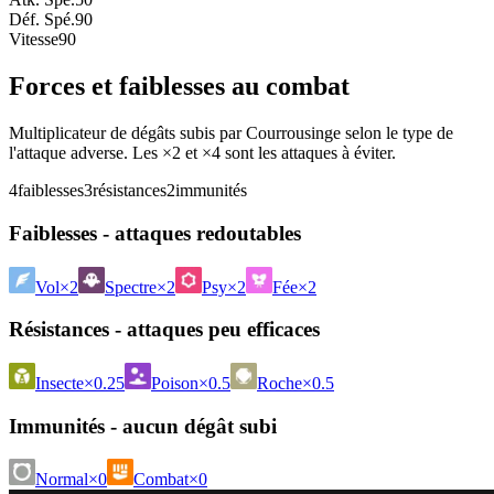
Déf. Spé.
90
Vitesse
90
Forces et faiblesses au combat
Multiplicateur de dégâts subis par Courrousinge selon le type de
l'attaque adverse. Les ×2 et ×4 sont les attaques à éviter.
4
faiblesses
3
résistances
2
immunités
Faiblesses - attaques redoutables
Vol
×2
Spectre
×2
Psy
×2
Fée
×2
Résistances - attaques peu efficaces
Insecte
×0.25
Poison
×0.5
Roche
×0.5
Immunités - aucun dégât subi
Normal
×0
Combat
×0