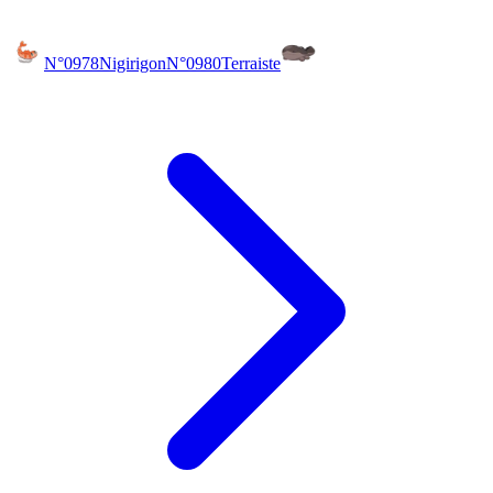
N°0978
Nigirigon
N°0980
Terraiste