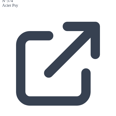
N°374
Acier
Psy