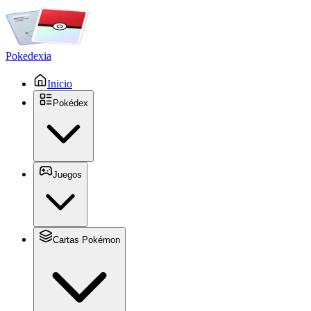
Pokedexia
Inicio
Pokédex
Juegos
Cartas Pokémon