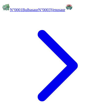
N°0001
Bulbasaur
N°0003
Venusaur