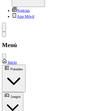
Noticias
App Móvil
Menú
Inicio
Pokédex
Juegos