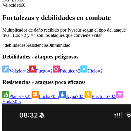
Velocidad
60
Fortalezas y debilidades en combate
Multiplicador de daño recibido por Ivysaur según el tipo del ataque
rival. Los ×2 y ×4 son los ataques que conviene evitar.
4
debilidades
5
resistencias
0
inmunidad
Debilidades - ataques peligrosos
Volador
×2
Fuego
×2
Psíquico
×2
Hielo
×2
Resistencias - ataques poco eficaces
Planta
×0.25
Lucha
×0.5
Agua
×0.5
Eléctrico
×0.5
Hada
×0.5