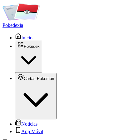
Pokedexia
Inicio
Pokédex
Cartas Pokémon
Noticias
App Móvil