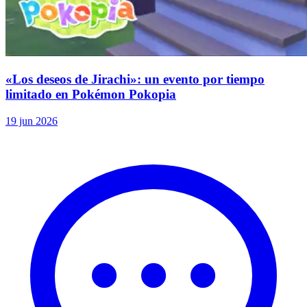
«Los deseos de Jirachi»: un evento por tiempo
limitado en Pokémon Pokopia
19 jun 2026