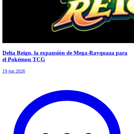
Delta Reign, la expansión de Mega-Rayquaza para
el Pokémon TCG
19 jun 2026