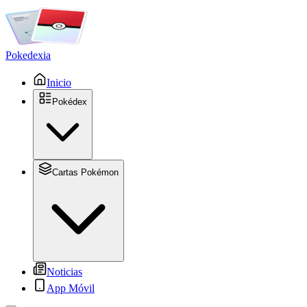
Pokedexia
Inicio
Pokédex
Cartas Pokémon
Noticias
App Móvil