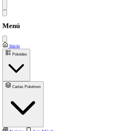
Menú
Inicio
Pokédex
Cartas Pokémon