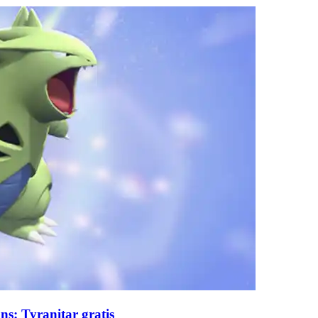
s: Tyranitar gratis