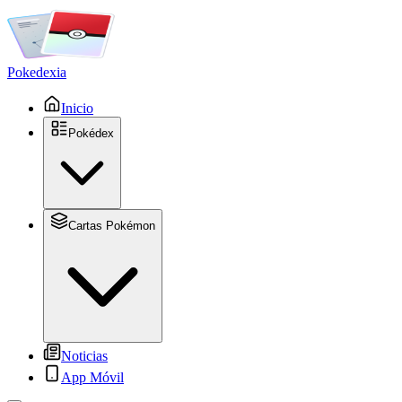
Pokedexia
Inicio
Pokédex
Cartas Pokémon
Noticias
App Móvil