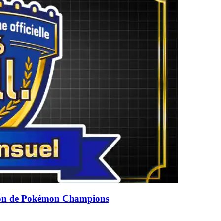
ición de Pokémon Champions