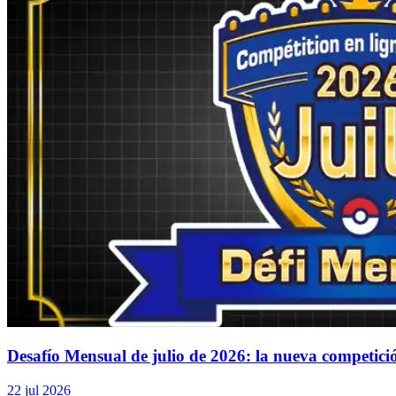
Desafío Mensual de julio de 2026: la nueva compet
22 jul 2026