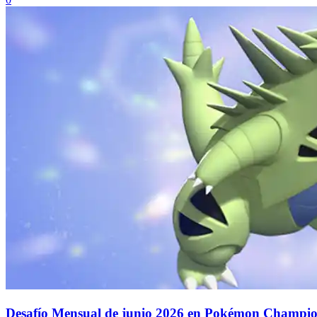
Desafío Mensual de junio 2026 en Pokémon Champion