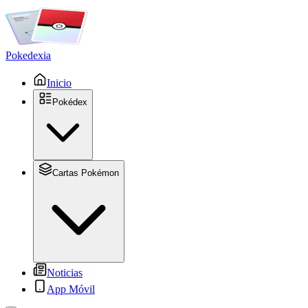
Pokedexia
Inicio
Pokédex
Cartas Pokémon
Noticias
App Móvil