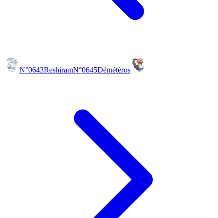
N°0643
Reshiram
N°0645
Démétéros