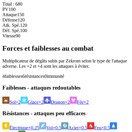
Total :
680
PV
100
Attaque
150
Défense
120
Atk. Spé.
120
Déf. Spé.
100
Vitesse
90
Forces et faiblesses au combat
Multiplicateur de dégâts subis par Zekrom selon le type de l'attaque
adverse. Les ×2 et ×4 sont les attaques à éviter.
4
faiblesses
6
résistances
0
immunité
Faiblesses - attaques redoutables
Sol
×2
Glace
×2
Dragon
×2
Fée
×2
Résistances - attaques peu efficaces
Électrique
×0.25
Vol
×0.5
Acier
×0.5
Feu
×0.5