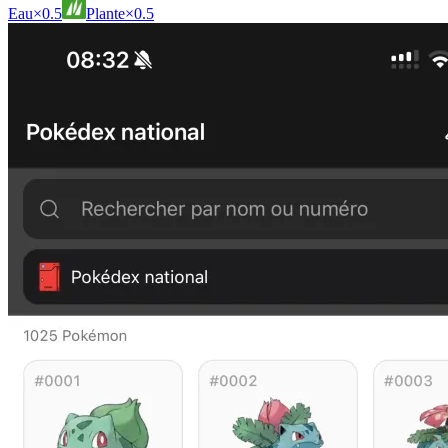
Eau
×0.5
Plante
×0.5