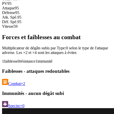
PV
95
Attaque
95
Défense
95
Atk. Spé.
95
Déf. Spé.
95
Vitesse
59
Forces et faiblesses au combat
Multiplicateur de dégâts subis par Type:0 selon le type de l'attaque
adverse. Les ×2 et ×4 sont les attaques à éviter.
1
faiblesse
0
résistance
1
immunité
Faiblesses - attaques redoutables
Combat
×2
Immunités - aucun dégât subi
Spectre
×0