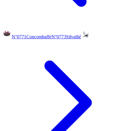
N°0771
Concombaffe
N°0773
Silvallié