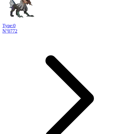
Type:0
N°0772