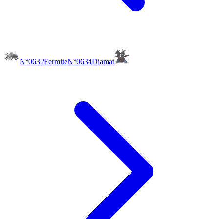
N°0632
Fermite
N°0634
Diamat