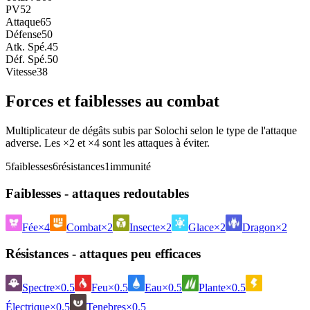
PV
52
Attaque
65
Défense
50
Atk. Spé.
45
Déf. Spé.
50
Vitesse
38
Forces et faiblesses au combat
Multiplicateur de dégâts subis par Solochi selon le type de l'attaque
adverse. Les ×2 et ×4 sont les attaques à éviter.
5
faiblesses
6
résistances
1
immunité
Faiblesses - attaques redoutables
Fée
×4
Combat
×2
Insecte
×2
Glace
×2
Dragon
×2
Résistances - attaques peu efficaces
Spectre
×0.5
Feu
×0.5
Eau
×0.5
Plante
×0.5
Électrique
×0.5
Tenebres
×0.5