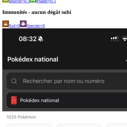
Insecte
×0.5
Plante
×0.5
Immunités - aucun dégât subi
Sol
×0
Spectre
×0