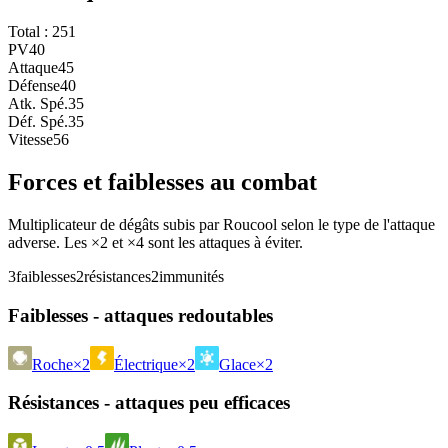
Total :
251
PV
40
Attaque
45
Défense
40
Atk. Spé.
35
Déf. Spé.
35
Vitesse
56
Forces et faiblesses au combat
Multiplicateur de dégâts subis par Roucool selon le type de l'attaque
adverse. Les ×2 et ×4 sont les attaques à éviter.
3
faiblesses
2
résistances
2
immunités
Faiblesses - attaques redoutables
Roche
×2
Électrique
×2
Glace
×2
Résistances - attaques peu efficaces