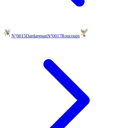
N°0015
Dardargnan
N°0017
Roucoups