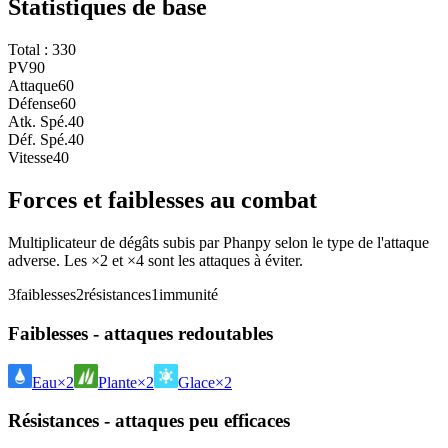
Statistiques de base
Total :
330
PV
90
Attaque
60
Défense
60
Atk. Spé.
40
Déf. Spé.
40
Vitesse
40
Forces et faiblesses au combat
Multiplicateur de dégâts subis par Phanpy selon le type de l'attaque
adverse. Les ×2 et ×4 sont les attaques à éviter.
3
faiblesses
2
résistances
1
immunité
Faiblesses - attaques redoutables
Eau
×2
Plante
×2
Glace
×2
Résistances - attaques peu efficaces