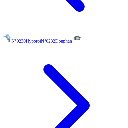
N°0230
Hyporoi
N°0232
Donphan