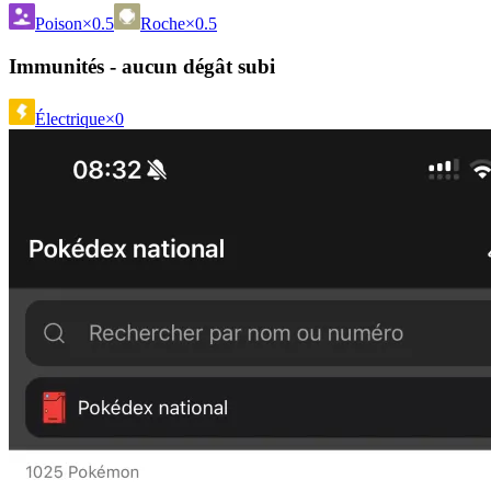
Poison
×0.5
Roche
×0.5
Immunités - aucun dégât subi
Électrique
×0