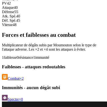
PV
42
Attaque
40
Défense
55
Atk. Spé.
40
Déf. Spé.
45
Vitesse
48
Forces et faiblesses au combat
Multiplicateur de dégâts subis par Moumouton selon le type de
l'attaque adverse. Les ×2 et ×4 sont les attaques à éviter.
1
faiblesse
0
résistance
1
immunité
Faiblesses - attaques redoutables
Combat
×2
Immunités - aucun dégât subi
Spectre
×0