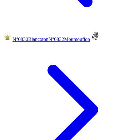
N°0830
Blancoton
N°0832
Moumouflon