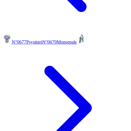
N°0677
Psystigri
N°0679
Monorpale