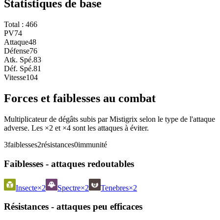
Statistiques de base
Total :
466
PV
74
Attaque
48
Défense
76
Atk. Spé.
83
Déf. Spé.
81
Vitesse
104
Forces et faiblesses au combat
Multiplicateur de dégâts subis par Mistigrix selon le type de l'attaque
adverse. Les ×2 et ×4 sont les attaques à éviter.
3
faiblesses
2
résistances
0
immunité
Faiblesses - attaques redoutables
Insecte
×2
Spectre
×2
Tenebres
×2
Résistances - attaques peu efficaces