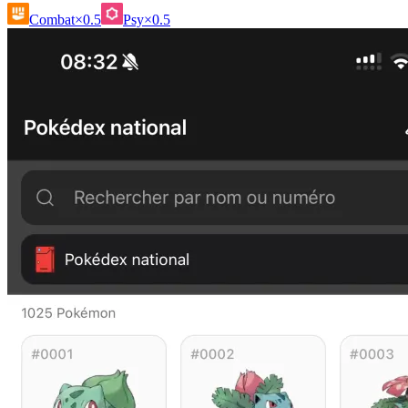
Combat
×0.5
Psy
×0.5