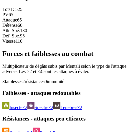
Total :
525
PV
65
Attaque
65
Défense
60
Atk. Spé.
130
Déf. Spé.
95
Vitesse
110
Forces et faiblesses au combat
Multiplicateur de dégâts subis par Mentali selon le type de l'attaque
adverse. Les ×2 et ×4 sont les attaques à éviter.
3
faiblesses
2
résistances
0
immunité
Faiblesses - attaques redoutables
Insecte
×2
Spectre
×2
Tenebres
×2
Résistances - attaques peu efficaces