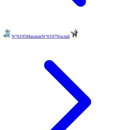
N°0195
Maraiste
N°0197
Noctali