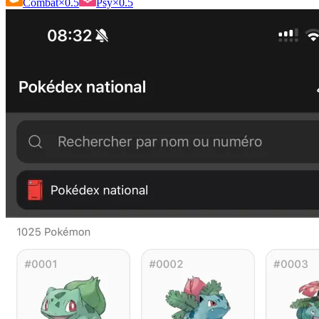
Combat
×0.5
Psy
×0.5