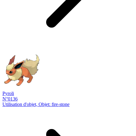
Pyroli
N°0136
Utilisation d'objet, Objet: fire-stone