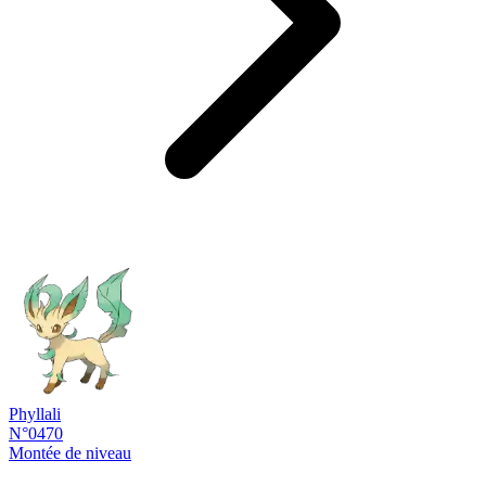
Phyllali
N°0470
Montée de niveau