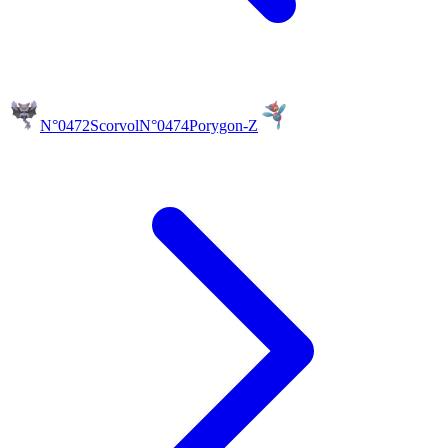
N°0472
Scorvol
N°0474
Porygon-Z