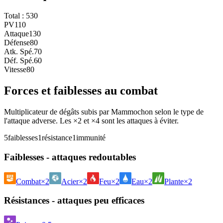
Total :
530
PV
110
Attaque
130
Défense
80
Atk. Spé.
70
Déf. Spé.
60
Vitesse
80
Forces et faiblesses au combat
Multiplicateur de dégâts subis par Mammochon selon le type de
l'attaque adverse. Les ×2 et ×4 sont les attaques à éviter.
5
faiblesses
1
résistance
1
immunité
Faiblesses - attaques redoutables
Combat
×2
Acier
×2
Feu
×2
Eau
×2
Plante
×2
Résistances - attaques peu efficaces