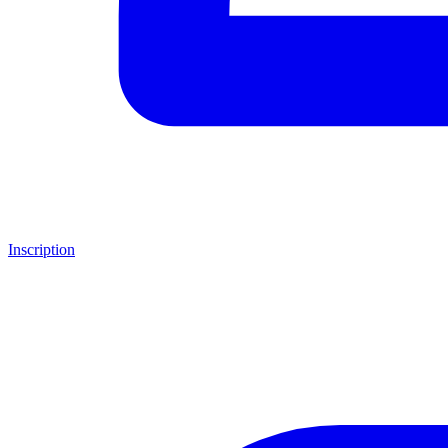
Inscription