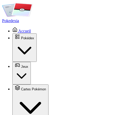
Pokedexia
Accueil
Pokédex
Jeux
Cartes Pokémon