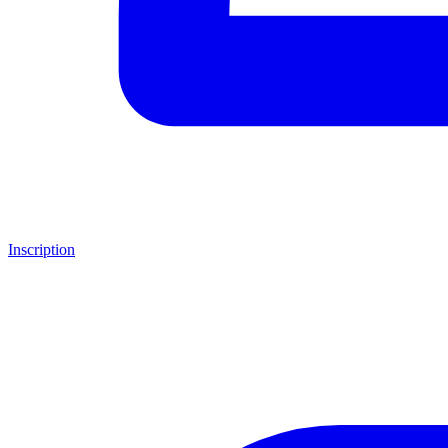
Inscription