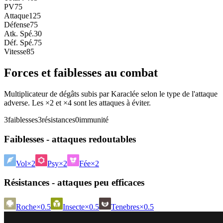
PV
75
Attaque
125
Défense
75
Atk. Spé.
30
Déf. Spé.
75
Vitesse
85
Forces et faiblesses au combat
Multiplicateur de dégâts subis par Karaclée selon le type de l'attaque
adverse. Les ×2 et ×4 sont les attaques à éviter.
3
faiblesses
3
résistances
0
immunité
Faiblesses - attaques redoutables
Vol
×2
Psy
×2
Fée
×2
Résistances - attaques peu efficaces
Roche
×0.5
Insecte
×0.5
Tenebres
×0.5