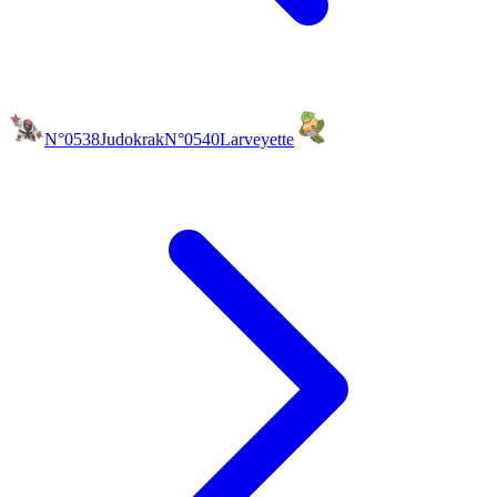
N°0538
Judokrak
N°0540
Larveyette