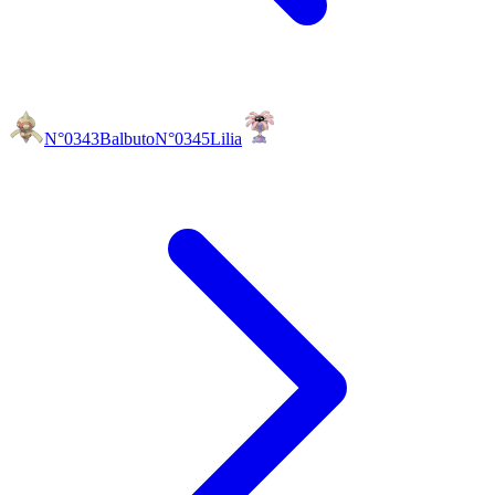
N°0343
Balbuto
N°0345
Lilia