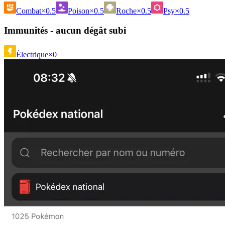
Combat
×0.5
Poison
×0.5
Roche
×0.5
Psy
×0.5
Immunités - aucun dégât subi
Électrique
×0