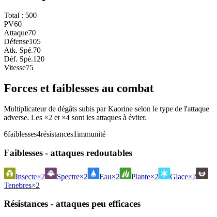
Total :
500
PV
60
Attaque
70
Défense
105
Atk. Spé.
70
Déf. Spé.
120
Vitesse
75
Forces et faiblesses au combat
Multiplicateur de dégâts subis par Kaorine selon le type de l'attaque
adverse. Les ×2 et ×4 sont les attaques à éviter.
6
faiblesses
4
résistances
1
immunité
Faiblesses - attaques redoutables
Insecte
×2
Spectre
×2
Eau
×2
Plante
×2
Glace
×2
Tenebres
×2
Résistances - attaques peu efficaces