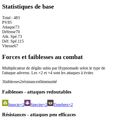
Statistiques de base
Total :
483
PV
85
Attaque
73
Défense
70
Atk. Spé.
73
Déf. Spé.
115
Vitesse
67
Forces et faiblesses au combat
Multiplicateur de dégâts subis par Hypnomade selon le type de
l'attaque adverse. Les ×2 et ×4 sont les attaques à éviter.
3
faiblesses
2
résistances
0
immunité
Faiblesses - attaques redoutables
Insecte
×2
Spectre
×2
Tenebres
×2
Résistances - attaques peu efficaces