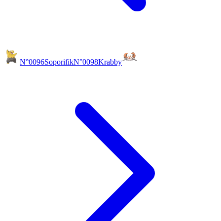
N°0096
Soporifik
N°0098
Krabby