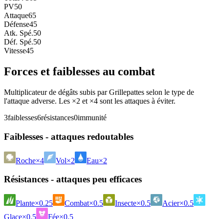
PV
50
Attaque
65
Défense
45
Atk. Spé.
50
Déf. Spé.
50
Vitesse
45
Forces et faiblesses au combat
Multiplicateur de dégâts subis par Grillepattes selon le type de
l'attaque adverse. Les ×2 et ×4 sont les attaques à éviter.
3
faiblesses
6
résistances
0
immunité
Faiblesses - attaques redoutables
Roche
×4
Vol
×2
Eau
×2
Résistances - attaques peu efficaces
Plante
×0.25
Combat
×0.5
Insecte
×0.5
Acier
×0.5
Glace
×0.5
Fée
×0.5