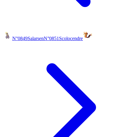
N°0849
Salarsen
N°0851
Scolocendre