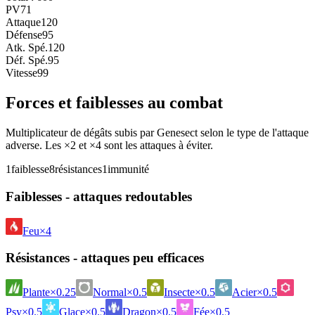
PV
71
Attaque
120
Défense
95
Atk. Spé.
120
Déf. Spé.
95
Vitesse
99
Forces et faiblesses au combat
Multiplicateur de dégâts subis par Genesect selon le type de l'attaque
adverse. Les ×2 et ×4 sont les attaques à éviter.
1
faiblesse
8
résistances
1
immunité
Faiblesses - attaques redoutables
Feu
×4
Résistances - attaques peu efficaces
Plante
×0.25
Normal
×0.5
Insecte
×0.5
Acier
×0.5
Psy
×0.5
Glace
×0.5
Dragon
×0.5
Fée
×0.5