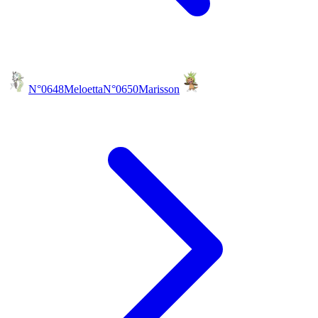
N°0648
Meloetta
N°0650
Marisson