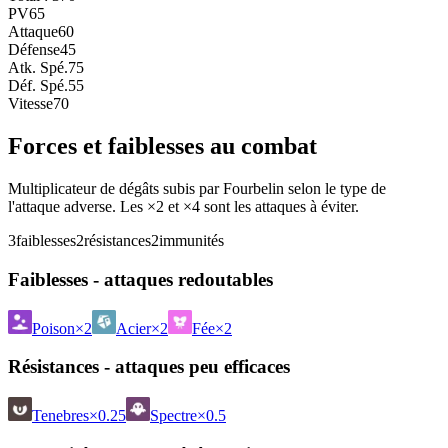
PV
65
Attaque
60
Défense
45
Atk. Spé.
75
Déf. Spé.
55
Vitesse
70
Forces et faiblesses au combat
Multiplicateur de dégâts subis par Fourbelin selon le type de
l'attaque adverse. Les ×2 et ×4 sont les attaques à éviter.
3
faiblesses
2
résistances
2
immunités
Faiblesses - attaques redoutables
Poison
×2
Acier
×2
Fée
×2
Résistances - attaques peu efficaces
Tenebres
×0.25
Spectre
×0.5