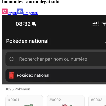
Immunités - aucun dégât subi
Psy
×0
Dragon
×0