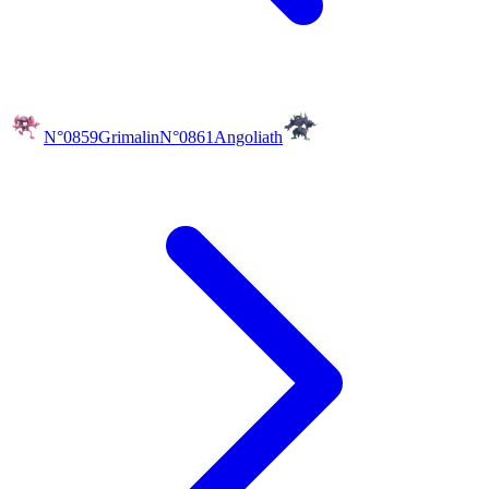
N°0859
Grimalin
N°0861
Angoliath