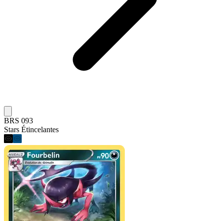
BRS 093
Stars Étincelantes