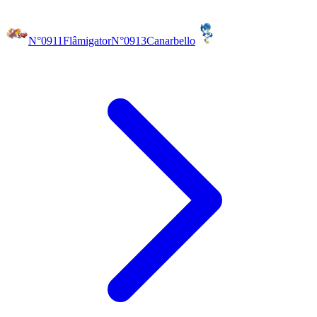
N°0911
Flâmigator
N°0913
Canarbello