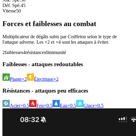
Déf. Spé.
45
Vitesse
50
Forces et faiblesses au combat
Multiplicateur de dégâts subis par Coiffeton selon le type de
l'attaque adverse. Les ×2 et ×4 sont les attaques à éviter.
2
faiblesses
4
résistances
0
immunité
Faiblesses - attaques redoutables
Plante
×2
Électrique
×2
Résistances - attaques peu efficaces
Acier
×0.5
Feu
×0.5
Eau
×0.5
Glace
×0.5