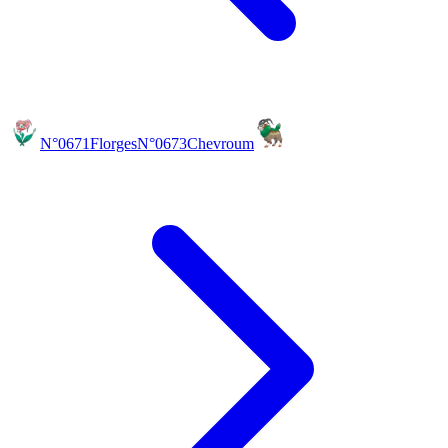
N°0671
Florges
N°0673
Chevroum