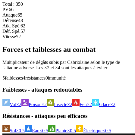
Total :
350
PV
66
Attaque
65
Défense
48
Atk. Spé.
62
Déf. Spé.
57
Vitesse
52
Forces et faiblesses au combat
Multiplicateur de dégâts subis par Cabriolaine selon le type de
l'attaque adverse. Les ×2 et ×4 sont les attaques à éviter.
5
faiblesses
4
résistances
0
immunité
Faiblesses - attaques redoutables
Vol
×2
Poison
×2
Insecte
×2
Feu
×2
Glace
×2
Résistances - attaques peu efficaces
Sol
×0.5
Eau
×0.5
Plante
×0.5
Électrique
×0.5