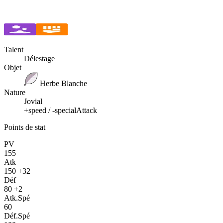
Talent
Délestage
Objet
Herbe Blanche
Nature
Jovial
+speed / -specialAttack
Points de stat
PV
155
Atk
150
+32
Déf
80
+2
Atk.Spé
60
Déf.Spé