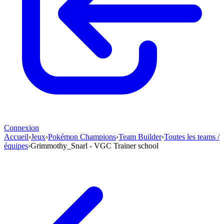
Connexion
Accueil
›
Jeux
›
Pokémon Champions
›
Team Builder
›
Toutes les teams /
équipes
›
Grimmothy_Snarl - VGC Trainer school