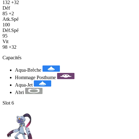
132
+32
Déf
85
+2
Atk.Spé
100
Déf.Spé
95
Vit
98
+32
Capacités
Aqua-Brèche
Hommage Posthume
Aqua-Jet
Abri
Slot 6