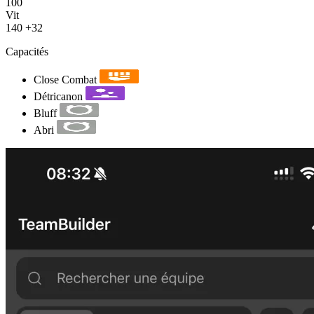
100
Vit
140
+32
Capacités
Close Combat
Détricanon
Bluff
Abri