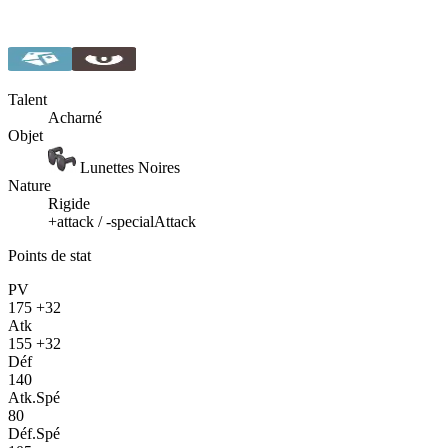
Talent
Acharné
Objet
Lunettes Noires
Nature
Rigide
+attack / -specialAttack
Points de stat
PV
175
+32
Atk
155
+32
Déf
140
Atk.Spé
80
Déf.Spé