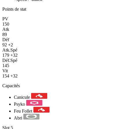
Points de stat
PV
150
Atk
89
Déf
92
+2
Atk.Spé
179
+32
Déf.Spé
145
Vit
154
+32
Capacités
Canicule
Psyko
Feu Follet
Abri
Slot 5