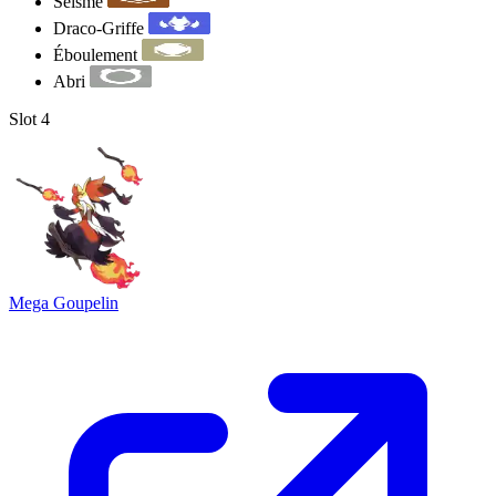
Séisme
Draco-Griffe
Éboulement
Abri
Slot 4
Mega Goupelin