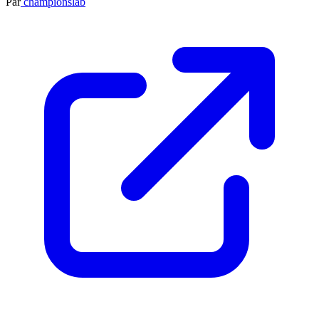
Par
championslab