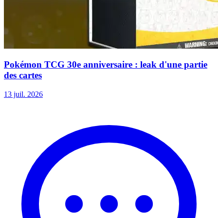
Pokémon TCG 30e anniversaire : leak d'une partie
des cartes
13 juil. 2026