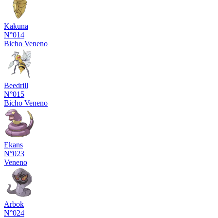
Kakuna
N°014
Bicho
Veneno
Beedrill
N°015
Bicho
Veneno
Ekans
N°023
Veneno
Arbok
N°024