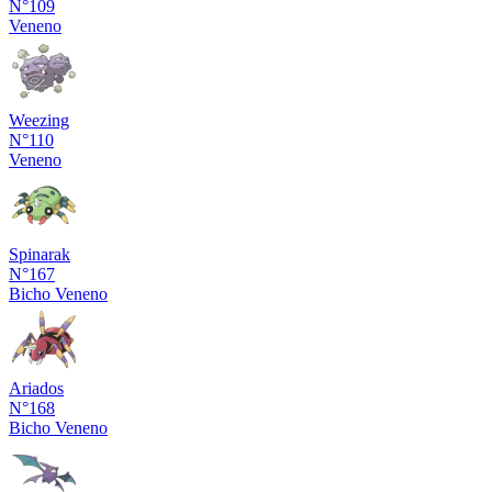
N°109
Veneno
Weezing
N°110
Veneno
Spinarak
N°167
Bicho
Veneno
Ariados
N°168
Bicho
Veneno