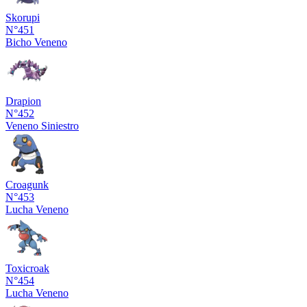
Skorupi
N°451
Bicho
Veneno
Drapion
N°452
Veneno
Siniestro
Croagunk
N°453
Lucha
Veneno
Toxicroak
N°454
Lucha
Veneno