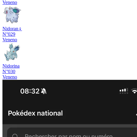
Veneno
Nidoran♀
N°029
Veneno
Nidorina
N°030
Veneno