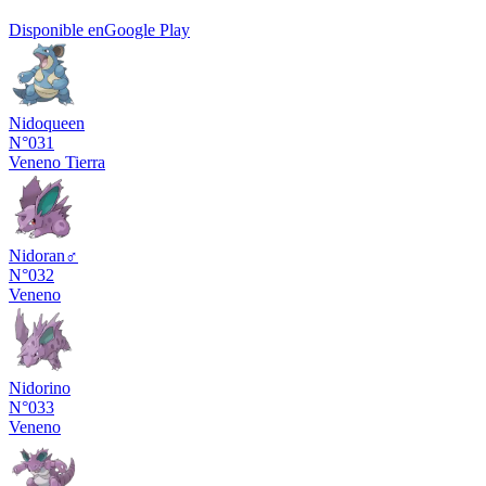
Disponible en
Google Play
Nidoqueen
N°031
Veneno
Tierra
Nidoran♂
N°032
Veneno
Nidorino
N°033
Veneno