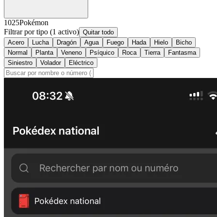
1025
Pokémon
Filtrar por tipo
(1 activo)
Quitar todo
Acero
Lucha
Dragón
Agua
Fuego
Hada
Hielo
Bicho
Normal
Planta
Veneno
Psíquico
Roca
Tierra
Fantasma
Siniestro
Volador
Eléctrico