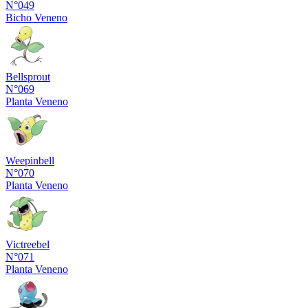
N°049
Bicho
Veneno
Bellsprout
N°069
Planta
Veneno
Weepinbell
N°070
Planta
Veneno
Victreebel
N°071
Planta
Veneno