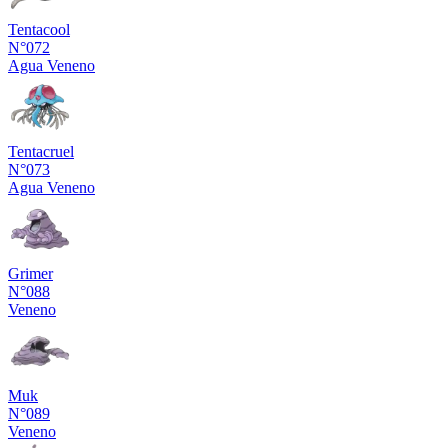
Tentacool
N°072
Agua
Veneno
Tentacruel
N°073
Agua
Veneno
Grimer
N°088
Veneno
Muk
N°089
Veneno