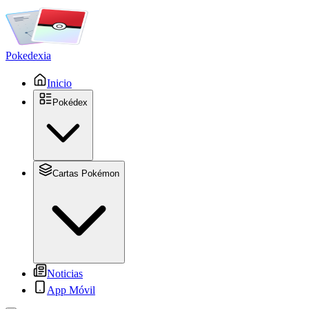
Pokedexia
Inicio
Pokédex
Cartas Pokémon
Noticias
App Móvil