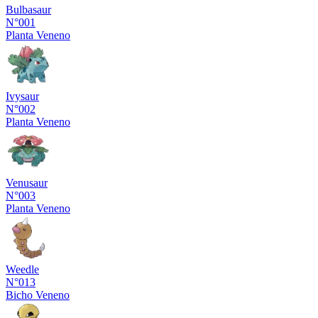
Bulbasaur
N°001
Planta
Veneno
Ivysaur
N°002
Planta
Veneno
Venusaur
N°003
Planta
Veneno
Weedle
N°013
Bicho
Veneno