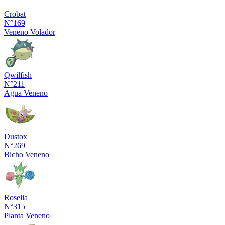
Crobat
N°169
Veneno
Volador
Qwilfish
N°211
Agua
Veneno
Dustox
N°269
Bicho
Veneno
Roselia
N°315
Planta
Veneno