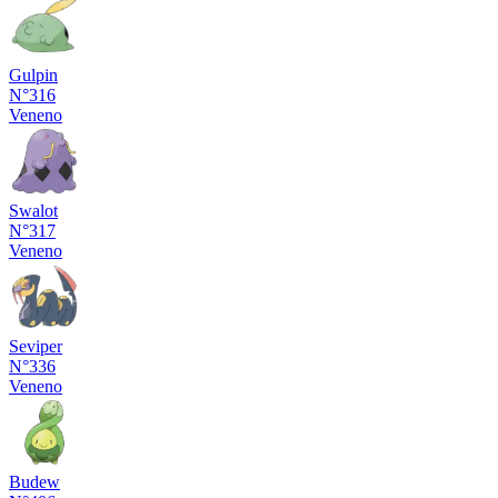
Gulpin
N°316
Veneno
Swalot
N°317
Veneno
Seviper
N°336
Veneno
Budew