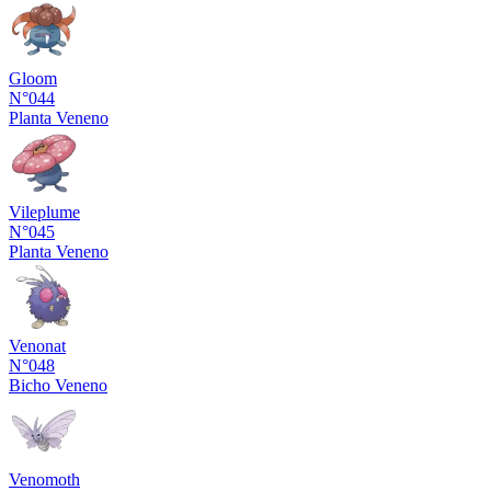
Gloom
N°044
Planta
Veneno
Vileplume
N°045
Planta
Veneno
Venonat
N°048
Bicho
Veneno
Venomoth