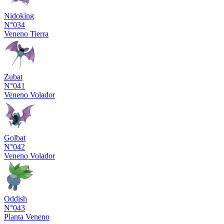
Nidoking
N°034
Veneno
Tierra
Zubat
N°041
Veneno
Volador
Golbat
N°042
Veneno
Volador
Oddish
N°043
Planta
Veneno