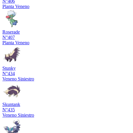
N°406
Planta
Veneno
Roserade
N°407
Planta
Veneno
Stunky
N°434
Veneno
Siniestro
Skuntank
N°435
Veneno
Siniestro