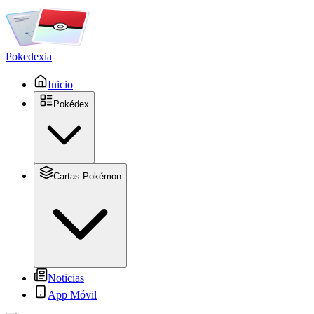
Pokedexia
Inicio
Pokédex
Cartas Pokémon
Noticias
App Móvil