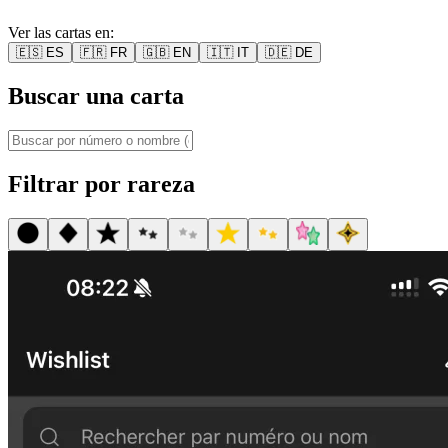
Ver las cartas en:
🇪🇸
ES
🇫🇷
FR
🇬🇧
EN
🇮🇹
IT
🇩🇪
DE
Buscar una carta
Filtrar por rareza