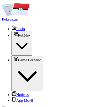
Pokedexia
Inicio
Pokédex
Cartas Pokémon
Noticias
App Móvil