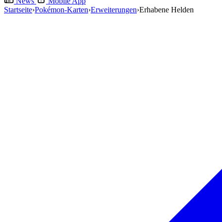
News
Mobile App
Startseite
›
Pokémon-Karten
›
Erweiterungen
›
Erhabene Helden