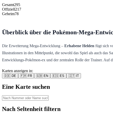
Gesamt
295
Offiziell
217
Geheim
78
Überblick über die Pokémon-Mega-Entwic
Die Erweiterung Mega-Entwicklung –
Erhabene Helden
fügt sich v
Illustrationen in den Mittelpunkt, die sowohl das Spiel als auch da
Entwicklungs-Pokémon-ex und der zentralen Rolle der Trainer. Auf diese
Karten anzeigen in:
🇩🇪
DE
🇫🇷
FR
🇬🇧
EN
🇪🇸
ES
🇮🇹
IT
Eine Karte suchen
Nach Seltenheit filtern