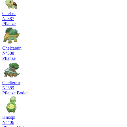
Chelast
N°387
Pflanze
Chelcarain
N°388
Pflanze
Chelterrar
N°389
Pflanze
Boden
Knospi
N°406