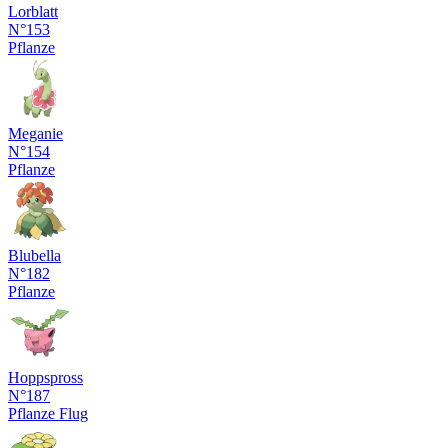
Lorblatt
N°153
Pflanze
Meganie
N°154
Pflanze
Blubella
N°182
Pflanze
Hoppspross
N°187
Pflanze
Flug