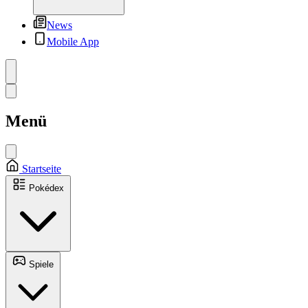
News
Mobile App
Menü
Startseite
Pokédex
Spiele