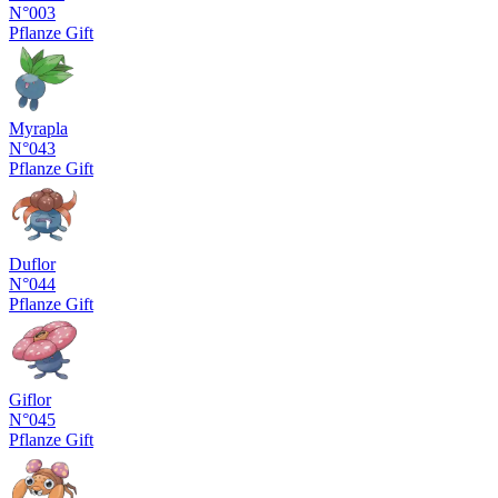
N°003
Pflanze
Gift
Myrapla
N°043
Pflanze
Gift
Duflor
N°044
Pflanze
Gift
Giflor
N°045
Pflanze
Gift