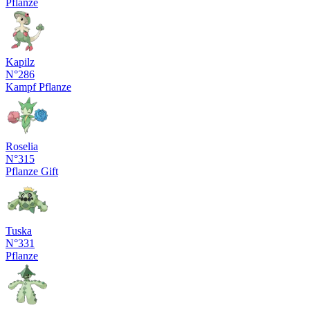
Pflanze
Kapilz
N°286
Kampf
Pflanze
Roselia
N°315
Pflanze
Gift
Tuska
N°331
Pflanze