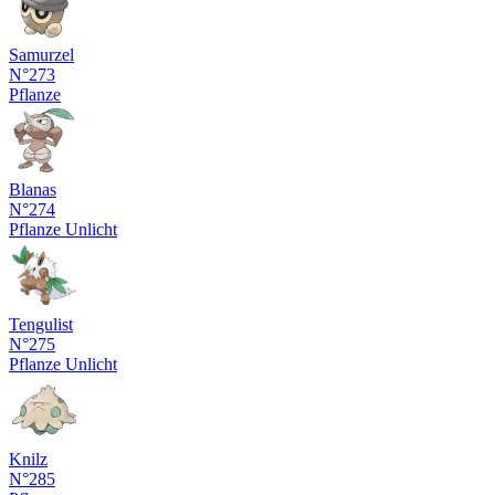
Samurzel
N°273
Pflanze
Blanas
N°274
Pflanze
Unlicht
Tengulist
N°275
Pflanze
Unlicht
Knilz
N°285