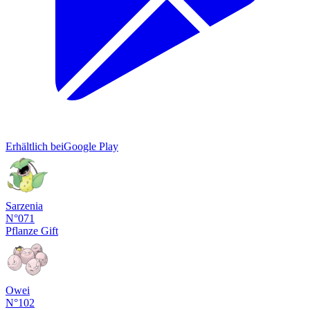
Erhältlich bei
Google Play
Sarzenia
N°071
Pflanze
Gift
Owei
N°102