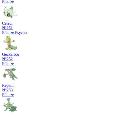
Pflanze
Celebi
N°251
Pflanze
Psycho
Geckarbor
N°252
Pflanze
Reptain
N°253
Pflanze