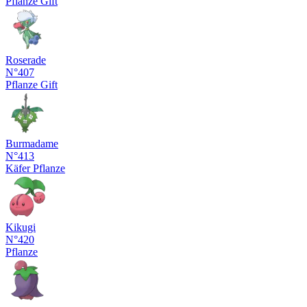
Pflanze
Gift
Roserade
N°407
Pflanze
Gift
Burmadame
N°413
Käfer
Pflanze
Kikugi
N°420
Pflanze