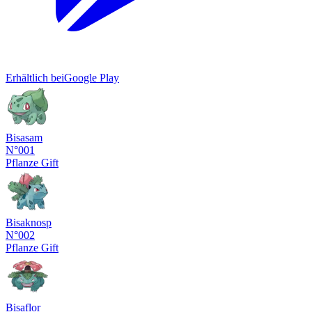
Erhältlich bei
Google Play
Bisasam
N°001
Pflanze
Gift
Bisaknosp
N°002
Pflanze
Gift
Bisaflor