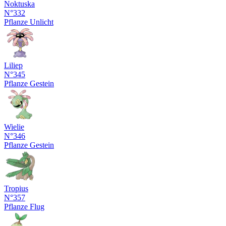
Noktuska
N°332
Pflanze
Unlicht
Liliep
N°345
Pflanze
Gestein
Wielie
N°346
Pflanze
Gestein
Tropius
N°357
Pflanze
Flug