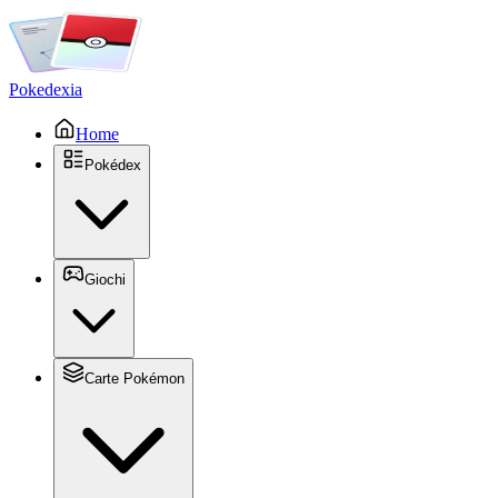
Pokedexia
Home
Pokédex
Giochi
Carte Pokémon