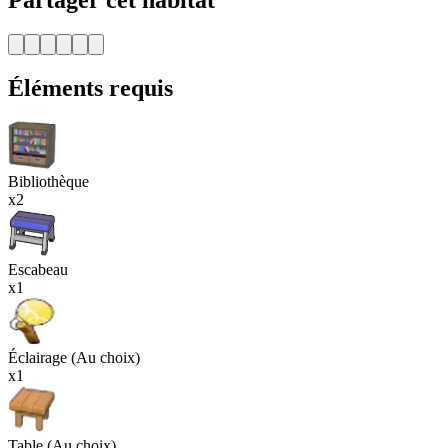
Éléments requis
Bibliothèque
x2
Escabeau
x1
Éclairage (Au choix)
x1
Table (Au choix)