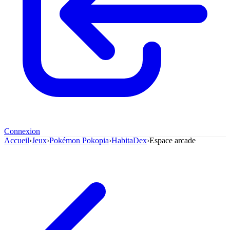
Connexion
Accueil
›
Jeux
›
Pokémon Pokopia
›
HabitaDex
›
Espace arcade