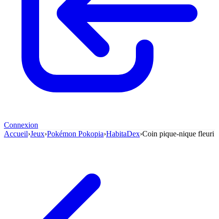
Connexion
Accueil
›
Jeux
›
Pokémon Pokopia
›
HabitaDex
›
Coin pique-nique fleuri